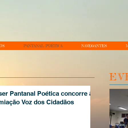
OS
PANTANAL POÉTICA
NAVEGANTES
M
EV
ser Pantanal Poética concorre à
miação Voz dos Cidadãos