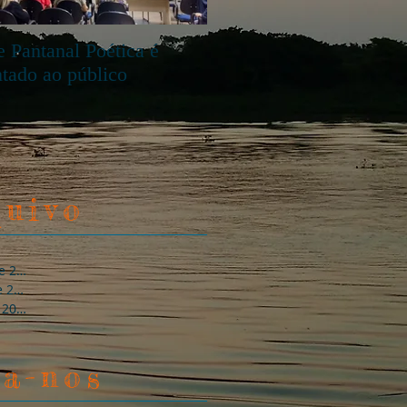
 Pantanal Poética é
ntado ao público
quivo
março de 2018
(1)
1 post
junho de 2017
(1)
1 post
julho de 2016
(5)
5 posts
ga-nos