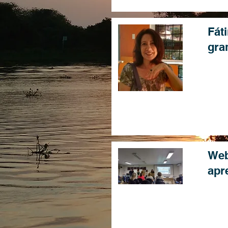
Fát
gra
Web
apr