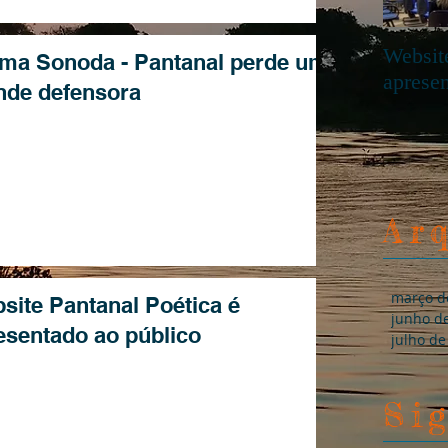
Website
ima Sonoda - Pantanal perde uma
aprese
nde defensora
Ar
site Pantanal Poética é
esentado ao público
Si