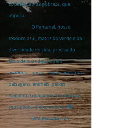
socialização da pobreza, que
impera.
O Pantanal, nosso
tesouro azul, matriz do verde e da
diversidade de vida, precisa do
fluxo de suas águas, sem
venenos... puras... oferecendo-nos
paisagens, animais, peixes,
trabalho e qualidade de vida para
seus povos. Deixe-os livres!!!!!!
Esta geração e as