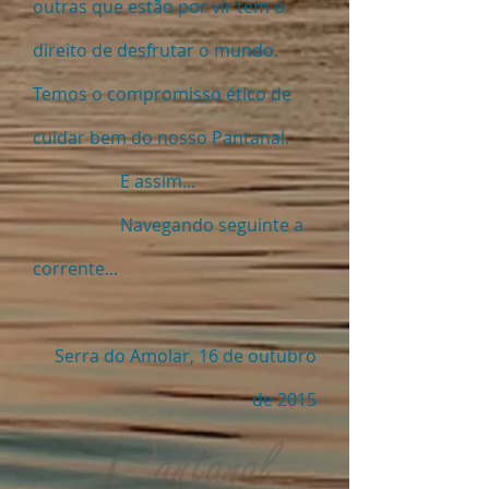
outras que estão por vir tem o
direito de desfrutar o mundo.
Temos o compromisso ético de
cuidar bem do nosso Pantanal.
E assim...
Navegando seguinte a
corrente...
Serra do Amolar, 16 de outubro
de 2015