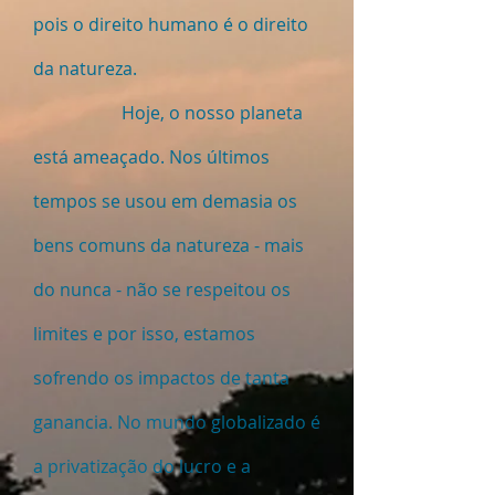
pois o direito humano é o direito
da natureza.
Hoje, o nosso planeta
está ameaçado. Nos últimos
tempos se usou em demasia os
bens comuns da natureza - mais
do nunca - não se respeitou os
limites e por isso, estamos
sofrendo os impactos de tanta
ganancia. No mundo globalizado é
a privatização do lucro e a