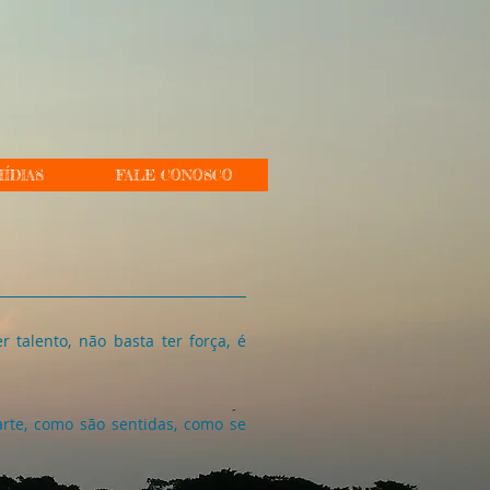
ÍDIAS
FALE CONOSCO
 talento, não basta ter força, é
arte, como são sentidas, como se