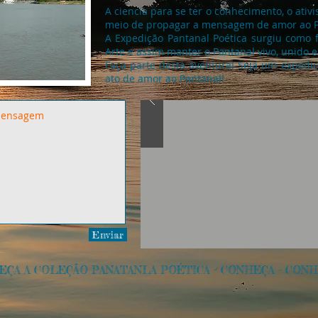
A ciencia para se ter o conhecimento, o ativi
meio de propagar a mensagem de amor ao P
A Expedição Pantanal Poética surgiu como f
Arte e assim manter o Pantanal vivo, unido e
Faça parte desta aventura! Seja um expedi
ato de amor ao Pantanal!
Enviar
EÇA A COLEÇÃO PANATANLA POÉTICA
-
CONHEÇA - CONH