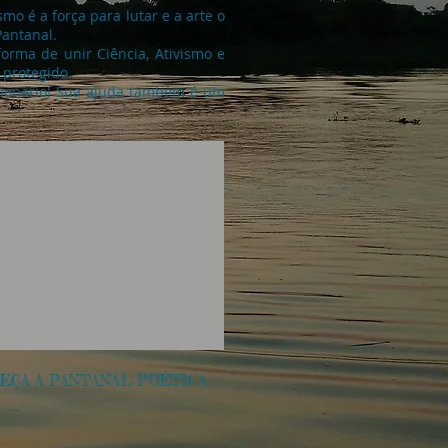
smo é a força para lutar e a arte o
antanal.
orma de unir Ciência, Ativismo e
 protegido.
cionário! Sua ajuda também é um
EÇA A PANTANAL POÉTICA