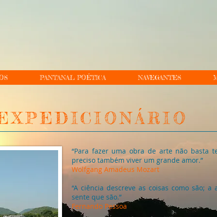
OS
PANTANAL POÉTICA
NAVEGANTES
M
 EXPEDICIONÁRIO
“Para fazer uma obra de arte não basta ter
preciso também viver um grande amor.”
Wolfgang Amadeus Mozart
“A ciência descreve as coisas como são; a 
sente que são.”
Fernando Pessoa