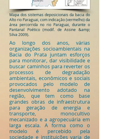
Mapa dos sistemas deposicionais da bacia do
Alto rio Paraguai, com indicação (vermelho) da
área percorrida no rio Paraguai, durante o
Pantanal Poético (modif. de Assine &amp;
Silva 2009).
Ao longo dos anos, várias
organizações socioambientais na
Bacia do Prata juntam esforços
para monitorar, dar visibilidade e
buscar caminhos para reverter os
processos de degradação
ambientais, econômicos e sociais
provocados pelo modelo de
desenvolvimento adotado na
região, que tem como base
grandes obras de infraestrutura
para geração de energia e
transporte, monocultivo
mecanizado e a agropecuária em
larga escala. A forma como o
modelo é percebido pela
sociedade e instituições varia de